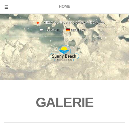
HOME
CIELO CLARO / 29°C BENALMÁDENA, ES
SPRACHE
DEUTSCH
GALERIE