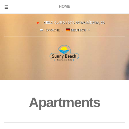
HOME
CIELO CLARO / 30°C BENALMÁDENA, ES
SPRACHE
DEUTSCH
Apartments